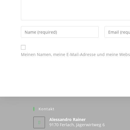
Enter
Enter
your
your
name
email
or
address
Meinen Namen, meine E-Mail-Adresse und meine Websit
username
to
to
comment
comment
Kontakt
Alessandro Rainer
9170 Ferlach, Jägerwirtweg 6