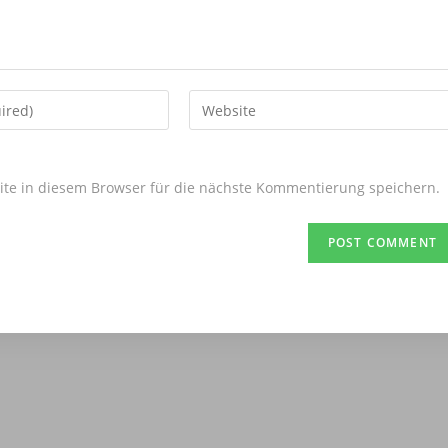
Enter
your
website
URL
e in diesem Browser für die nächste Kommentierung speichern.
(optional)