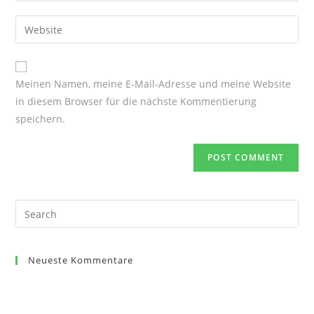
username
email
Enter
to
address
your
comment
to
website
comment
URL
Meinen Namen, meine E-Mail-Adresse und meine Website
(optional)
in diesem Browser für die nächste Kommentierung
speichern.
Search
for:
Neueste Kommentare