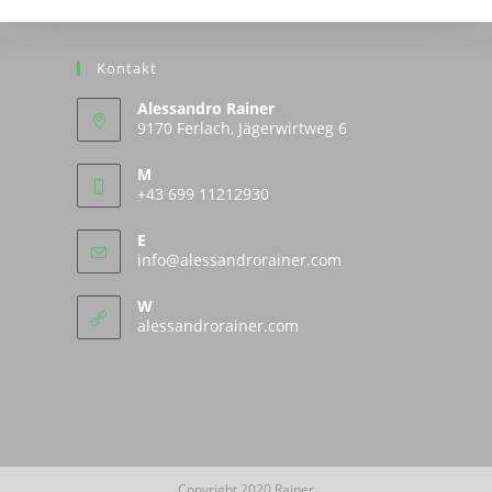
Kontakt
Alessandro Rainer
9170 Ferlach, Jägerwirtweg 6
M
+43 699 11212930
E
Opens
info@alessandrorainer.com
in
your
W
application
alessandrorainer.com
Copyright 2020 Rainer