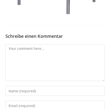
Schreibe einen Kommentar
Comment
Enter
your
name
Enter
or
your