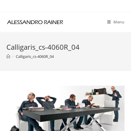
Skip
to
content
Menu
Calligaris_cs-4060R_04
>
Calligaris_cs-4060R_04