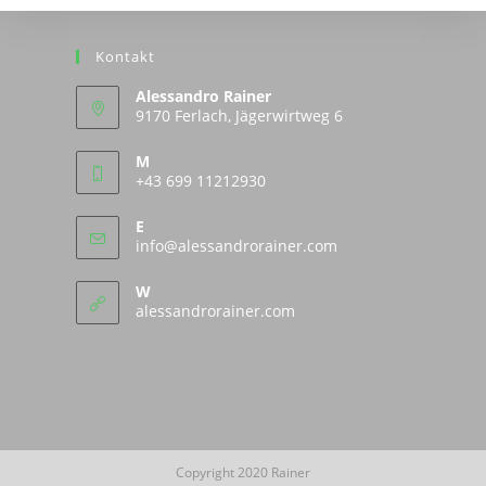
Kontakt
Alessandro Rainer
9170 Ferlach, Jägerwirtweg 6
M
+43 699 11212930
E
Opens
info@alessandrorainer.com
in
your
W
application
alessandrorainer.com
Copyright 2020 Rainer