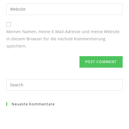
username
email
Enter
to
address
your
comment
to
website
comment
URL
Meinen Namen, meine E-Mail-Adresse und meine Website
(optional)
in diesem Browser für die nächste Kommentierung
speichern.
Search
for:
Neueste Kommentare