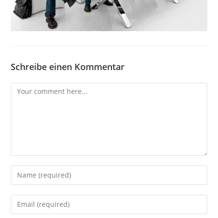
Schreibe einen Kommentar
Comment
Enter
your
name
Enter
or
your