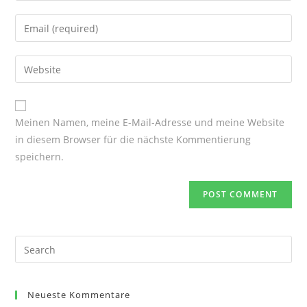
name
Enter
or
your
username
email
Enter
to
address
your
comment
to
website
comment
URL
Meinen Namen, meine E-Mail-Adresse und meine Website
(optional)
in diesem Browser für die nächste Kommentierung
speichern.
Search
for:
Neueste Kommentare