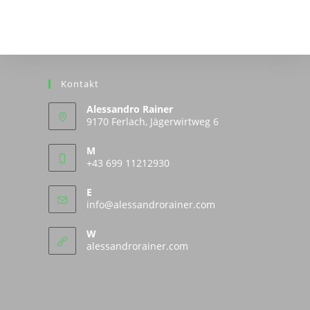
Kontakt
Alessandro Rainer
9170 Ferlach, Jägerwirtweg 6
M
+43 699 11212930
E
Opens
info@alessandrorainer.com
in
your
W
application
alessandrorainer.com