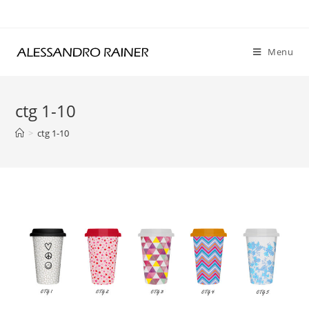
Skip
to
content
Menu
ctg 1-10
>
ctg 1-10