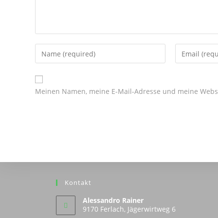
Enter
Enter
your
your
name
email
or
address
Meinen Namen, meine E-Mail-Adresse und meine Websit
username
to
to
comment
comment
Kontakt
Alessandro Rainer
9170 Ferlach, Jägerwirtweg 6