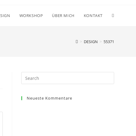
ESIGN
WORKSHOP
ÜBER MICH
KONTAKT
>
DESIGN
>
55371
Search
for:
Neueste Kommentare