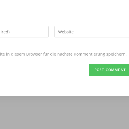
Enter
your
website
URL
e in diesem Browser für die nächste Kommentierung speichern.
(optional)