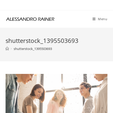
Skip
to
content
Menu
shutterstock_1395503693
>
shutterstock_1395503693