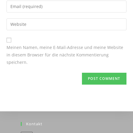
name
Enter
or
your
username
email
Enter
to
address
your
comment
to
website
comment
URL
Meinen Namen, meine E-Mail-Adresse und meine Website
(optional)
in diesem Browser für die nächste Kommentierung
speichern.
Kontakt