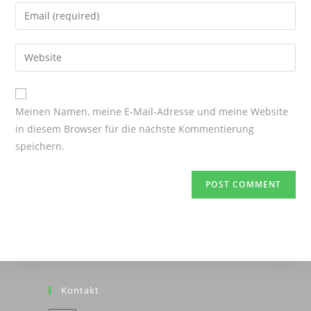
name
Enter
or
your
username
email
Enter
to
address
your
comment
to
website
comment
URL
Meinen Namen, meine E-Mail-Adresse und meine Website
(optional)
in diesem Browser für die nächste Kommentierung
speichern.
Kontakt