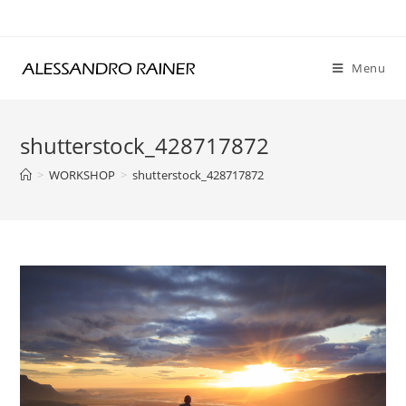
Skip
to
content
Menu
shutterstock_428717872
>
WORKSHOP
>
shutterstock_428717872